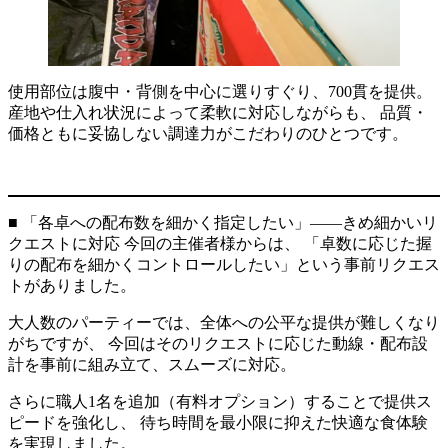
使用部位は腹中・背側を中心に選りすぐり、700貫を提供。
産地や仕入れ状況によって柔軟に対応しながらも、 品質・
価格ともに妥協しない調達力がこだわりのひとつです。
■ 「各卓への配布数を細かく指定したい」——きめ細かいリ
クエストに対応 今回の主催者様からは、 「卓数に応じた握
りの配布を細かくコントロールしたい」という事前リクエス
トがありました。
大人数のパーティーでは、全体への公平な提供が難しくなり
がちですが、 今回はそのリクエストに応じた動線・配布設
計を事前に組み立て、スムーズに対応。
さらに職人1名を追加（有料オプション）することで提供ス
ピードを強化し、 待ち時間を最小限に抑えた快適な食体験
を実現しました。