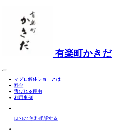
有楽町かきだ
マグロ解体ショーとは
料金
選ばれる理由
利用事例
LINEで
無料
相談
する