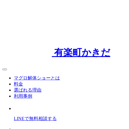
有楽町かきだ
マグロ解体ショーとは
料金
選ばれる理由
利用事例
LINEで
無料
相談
する