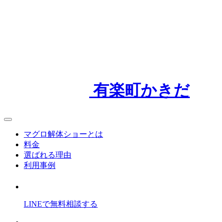
有楽町かきだ
マグロ解体ショーとは
料金
選ばれる理由
利用事例
LINEで
無料
相談
する