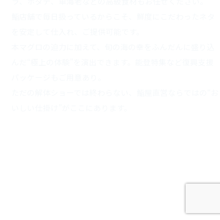
ラ、ホタテ、車海老
などの高級食材もお任せください。
鮨店舗で毎日扱っているからこそ、鮮度にこだわったネタ
を安定して仕入れ、ご提供可能です。
本マグロの迫力に加えて、旬の海の幸をふんだんに盛り込
んだ“極上の体験”を演出できます。能登特集など復興支援
パッケージもご用意あり。
ただの解体ショーでは終わらない、鮨屋直営ならではの“お
いしい仕掛け”がここにあります。