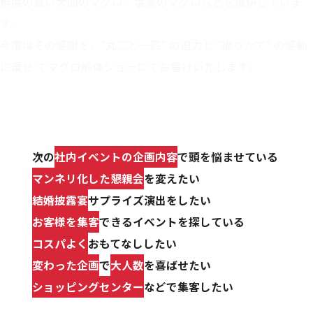
鮮度の高い大間のマグロ、塩釜のマグロなどを提供していま
す。
今度はその感謝を、“丸ごと一匹” の迫力と “握りたて” の感動
に乗せ
てマグロ解体ショーにてお届けいたします。
マグロ解体ショーはこのような方におすすめです
次の
社内イベントの企画内容
で頭を悩ませている
マンネリ化した懇親会
を変えたい
結婚披露宴
サプライズ演出をしたい
お客様を集客
できるイベントを探している
コスパよく
おもてなししたい
変わった企画
で
大人数
を喜ばせたい
ショッピングセンター
などで集客したい