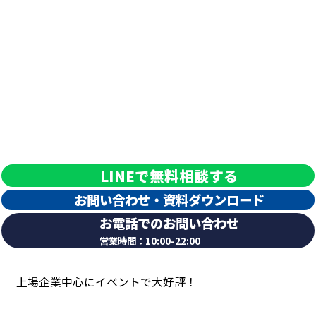
鮨屋が提供するホンモノの捌りたての感動をその場で味わえる
LINEで無料相談する
エンタメの最高到達点 マグ
お問い合わせ・
資料
ダウンロード
お電話でのお問い合わせ
営業時間：10:00-22:00
取引先企業
上場企業中心にイベントで大好評！