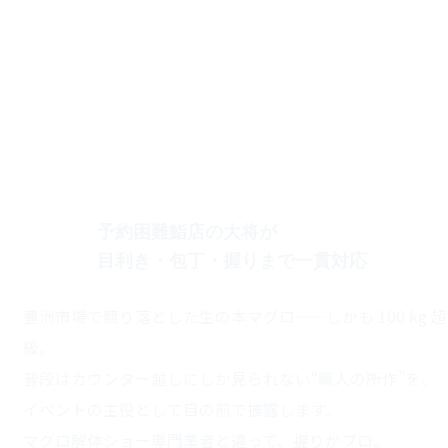
「有楽町かきだ」のマグロ
予約困難鮨店の大将が
目利き・包丁・握りまで一貫対応
理由1
豊洲市場で競り落とした生の本マグロ——しかも 100 kg 超
級。
普段はカウンター越しにしか見られない“職人の所作”を、
イベントの主役として目の前で披露します。
マグロ解体ショー専門業者と違って、握りがプロ。