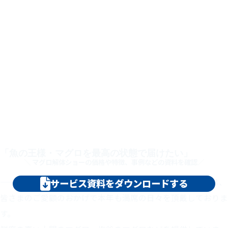
特徴や価格がわかる資料はこちら
「魚の王様・マグロを最高の状態で届けたい」
＼ マグロ解体ショーの価格や特徴、事例などの資料を確認／
——その一心で包丁を握ってきた私ども〈有楽町かきだ〉は、
サービス資料をダウンロードする
皆さまのご愛顧のおかげで本年も満席の日々を頂戴しておりま
す。