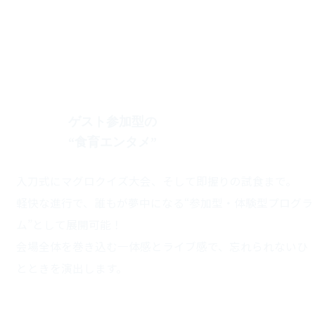
ゲスト参加型の
“食育エンタメ”
理由3
入刀式にマグロクイズ大会、そして即握りの試食まで。
軽快な進行で、誰もが夢中になる“参加型・体験型プログラ
ム”として展開可能！
会場全体を巻き込む一体感とライブ感で、忘れられないひ
とときを演出します。