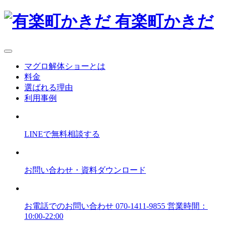
有楽町かきだ
マグロ解体ショーとは
料金
選ばれる理由
利用事例
LINEで
無料
相談
する
お問い合わせ
・資料ダウンロード
お電話でのお問い合わせ
070-1411-9855
営業時間：
10:00-22:00