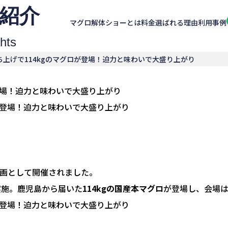
紹介
マグロ解体ショーとは
料金
選ばれる理由
利用事例
hts
上げで114kgのマグロが登場！迫力と味わいで大盛り上がり
登場！迫力と味わいで大盛り上がり
画として開催されました。
実施。鹿児島から届いた
114kgの国産本マグロ
が登場し、会場