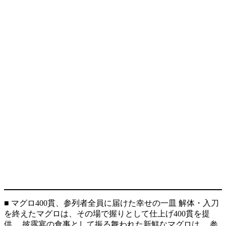
■ マグロ400貫、参列者全員に届けた幸せの一皿 解体・入刀
を終えたマグロは、その場で握りとして仕上げ400貫を提
供。 披露宴の食事として振る舞われた新鮮なマグロは、 参