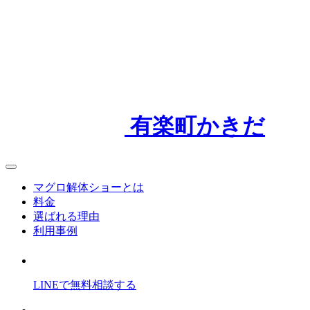
有楽町かきだ
マグロ解体ショーとは
料金
選ばれる理由
利用事例
LINEで
無料
相談
する