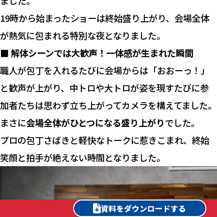
ました。
19時から始まったショーは終始盛り上がり、会場全体
が熱気に包まれる特別な夜となりました。
■ 解体シーンでは大歓声！一体感が生まれた瞬間
職人が包丁を入れるたびに会場からは「おおーっ！」
と歓声が上がり、中トロや大トロが姿を現すたびに参
加者たちは思わず立ち上がってカメラを構えてました。
まさに
会場全体がひとつになる盛り上がり
でした。
プロの包丁さばきと軽快なトークに惹きこまれ、終始
笑顔と拍手が絶えない時間となりました。
特徴や価格がわかる資料はこちら
資料をダウンロードする