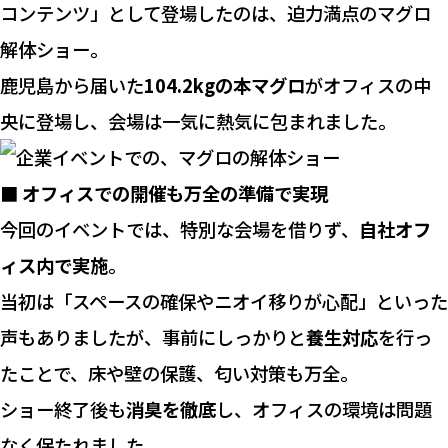
コンテンツ」として登場したのは、迫力満点のマグロ
解体ショー。
鹿児島から届いた
104.2kgの本マグロ
がオフィスの中
央に登場し、会場は一気に熱気に包まれました。
■ オフィスでの開催も万全の準備で実現
今回のイベントでは、特別な会場を借りず、
自社オフ
ィス内で実施
。
当初は「スペースの確保やニオイ移りが心配」といった
声もありましたが、事前にしっかりと
養生対応
を行っ
たことで、床や壁の保護、匂い対策も万全。
ショー終了後も
消臭を徹底
し、オフィスの環境は問題
なく保たれました。