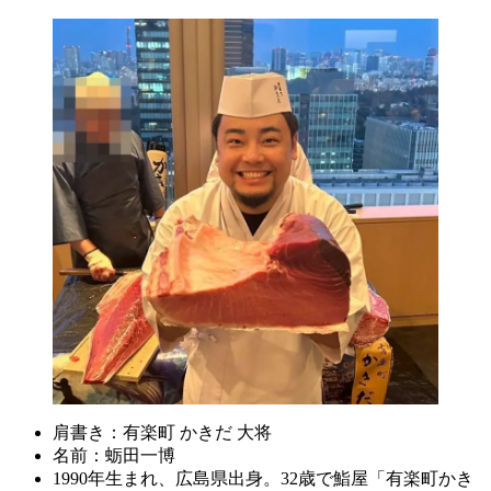
肩書き：有楽町 かきだ 大将
名前：蛎田一博
1990年生まれ、広島県出身。32歳で鮨屋「有楽町かき