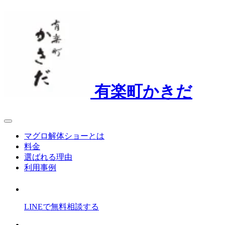
有楽町かきだ
マグロ解体ショーとは
料金
選ばれる理由
利用事例
LINEで
無料
相談
する