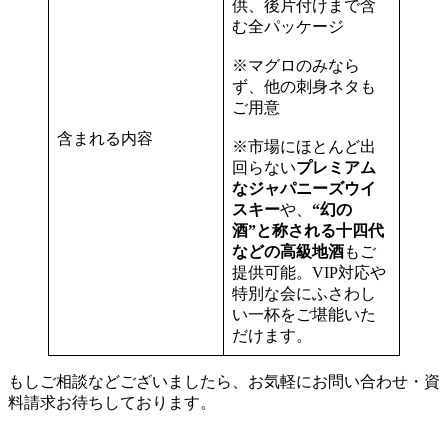
供、後片付けまで含
む全パッケージ
※マグロのみなら
ず、他の刺身ネタも
ご用意
含まれる内容
※市場にほとんど出
回らない
プレミアム
なジャパニーズウイ
スキー
や、
“幻の
酒”と称される十四代
などの高級地酒
もご
提供可能。VIP対応や
特別な会にふさわし
い一杯をご堪能いた
だけます。
もしご相談などございましたら、お気軽にお問い合わせ・資
料請求お待ちしております。