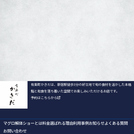
有楽町かきだは、新宿駅徒歩3分の好立地で旬の食材を活かした
本格
鮨と和食を落ち着いた空間でお楽しみいただけるお店です。
予約はこちらから
有楽町かきだ
マグロ解体ショーとは
料金
選ばれる理由
利用事例
お知らせ
よくある質問
お問い合わせ