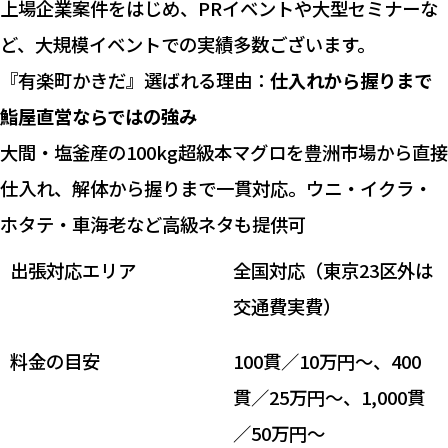
上場企業案件をはじめ、PRイベントや大型セミナーな
ど、大規模イベントでの実績多数ございます。
『有楽町かきだ』選ばれる理由：
仕入れから握りまで
鮨屋直営ならではの強み
大間・塩釜産の100kg超級本マグロを豊洲市場から直接
仕入れ、解体から握りまで一貫対応。ウニ・イクラ・
ホタテ・車海老など高級ネタも提供可
出張対応エリア
全国対応（東京23区外は
交通費実費）
料金の目安
100貫／10万円〜、400
貫／25万円〜、1,000貫
／50万円〜