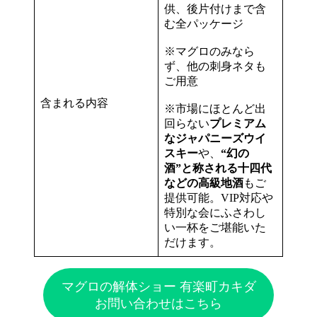
供、後片付けまで含
む全パッケージ
※マグロのみなら
ず、他の刺身ネタも
ご用意
含まれる内容
※市場にほとんど出
回らない
プレミアム
なジャパニーズウイ
スキー
や、
“幻の
酒”と称される十四代
などの高級地酒
もご
提供可能。VIP対応や
特別な会にふさわし
い一杯をご堪能いた
だけます。
マグロの解体ショー 有楽町カキダ
お問い合わせはこちら