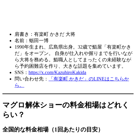
肩書き：有楽町 かきだ 大将
名前：蛎田一博
1990年生まれ、広島県出身。32歳で鮨屋「有楽町かき
だ」をオープン。 自身が仕入れや握りまでを行いなが
ら大将を務める。鮨職人としてまったくの未経験なが
ら予約困難店を作り、大きな話題を集めています。
SNS：
https://x.com/KazuhiroKakida
問い合わせ先：
「有楽町 かきだ」のLINEはこちらか
ら。
マグロ解体ショーの料金相場はどれく
らい？
全国的な料金相場（1回あたりの目安）