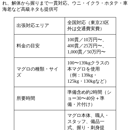
れ、解体から握りまで一貫対応。ウニ・イクラ・ホタテ・車
海老など高級ネタも提供可
全国対応（東京23区
出張対応エリア
外は交通費実費）
100貫／10万円〜、
料金の目安
400貫／25万円〜、
1,000貫／50万円〜
100〜139kgクラスの
マグロの種類・サイ
本マグロを使用
ズ
（例：139kg・
125kg・130kgなど）
準備含め約2時間（シ
所要時間
ョー30〜40分＋準
備・片付け）
マグロ本体、職人・
スタッフ、備品一
式、握り・刺身提