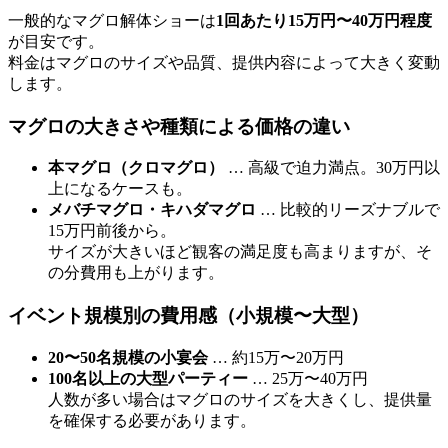
一般的なマグロ解体ショーは
1回あたり15万円〜40万円程度
が目安です。
料金はマグロのサイズや品質、提供内容によって大きく変動
します。
マグロの大きさや種類による価格の違い
本マグロ（クロマグロ）
… 高級で迫力満点。30万円以
上になるケースも。
メバチマグロ・キハダマグロ
… 比較的リーズナブルで
15万円前後から。
サイズが大きいほど観客の満足度も高まりますが、そ
の分費用も上がります。
イベント規模別の費用感（小規模〜大型）
20〜50名規模の小宴会
… 約15万〜20万円
100名以上の大型パーティー
… 25万〜40万円
人数が多い場合はマグロのサイズを大きくし、提供量
を確保する必要があります。