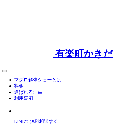
有楽町かきだ
マグロ解体ショーとは
料金
選ばれる理由
利用事例
LINEで
無料
相談
する