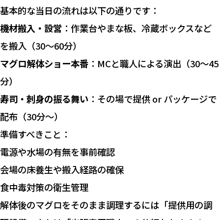
基本的な当日の流れは以下の通りです：
機材搬入・設営
：作業台やまな板、冷蔵ボックスなど
を搬入（30～60分）
マグロ解体ショー本番
：MCと職人による演出（30～45
分）
寿司・刺身の振る舞い
：その場で提供 or パッケージで
配布（30分〜）
準備すべきこと：
電源や水場の有無を事前確認
会場の床養生や搬入経路の確保
食中毒対策の衛生管理
解体後のマグロをそのまま調理するには「提供用の調