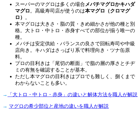
スーパーのマグロは多くの場合
メバチマグロかキハダ
マグロ
。高級寿司店が使うのは
本マグロ（クロマグ
ロ）
。
本マグロは大きさ・脂の質・きめ細かさが他の種と別
格。大トロ・中トロ・赤身すべての部位が揃う唯一の
種。
メバチは安定供給・バランスの良さで回転寿司や中級
店向き。キハダはさっぱり系で料理向き・ツナ缶原
料。
プロの目利きは「尾切の断面」で脂の層の厚さとチヂ
ミの有無を確認することが基本。
ただし本マグロの目利きはプロでも難しく、捌くまで
わからないことも多い。
→
「大トロ・中トロ・赤身」の違いと解体方法を職人が解説
→
マグロの希少部位と産地の違いを職人が解説