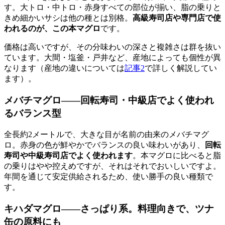
す。大トロ・中トロ・赤身すべての部位が揃い、脂の乗りと
きめ細かいサシは他の種とは別格。
高級寿司店や専門店で使
われるのが、この本マグロ
です。
価格は高いですが、その分味わいの深さと複雑さは群を抜い
ています。大間・塩釜・戸井など、産地によっても個性が異
なります（産地の違いについては
記事2
で詳しく解説してい
ます）。
メバチマグロ――回転寿司・中級店でよく使われ
るバランス型
全長約2メートルで、大きな目が名前の由来のメバチマグ
ロ。赤身の色が鮮やかでバランスの良い味わいがあり、
回転
寿司や中級寿司店でよく使われます
。本マグロに比べると脂
の乗りはやや控えめですが、それはそれでおいしいですよ。
年間を通じて安定供給されるため、使い勝手の良い種類で
す。
キハダマグロ――さっぱり系。料理向きで、ツナ
缶の原料にも