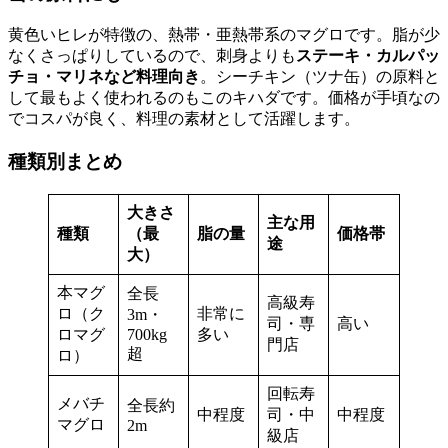
黄色いヒレが特徴の、熱帯・亜熱帯系のマグロです。脂が少
なくさっぱりしているので、刺身よりも
ステーキ・カルパッ
チョ・マリネなど料理向き
。シーチキン（ツナ缶）の原料と
して最もよく使われるのもこのキハダです。価格が手頃なの
でコスパが良く、料理の素材として活躍します。
種類別まとめ
大きさ
主な用
種類
（最
脂の量
価格帯
途
大）
本マグ
全長
高級寿
ロ（ク
非常に
3m・
司・専
高い
ロマグ
700kg
多い
門店
超
ロ）
回転寿
メバチ
全長約
中程度
司・中
中程度
マグロ
2m
級店