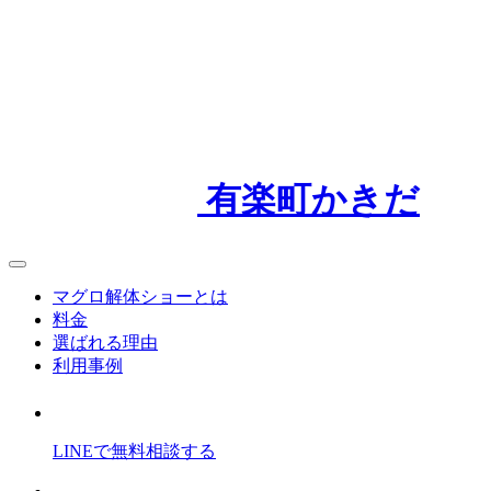
有楽町かきだ
マグロ解体ショーとは
料金
選ばれる理由
利用事例
LINEで
無料
相談
する